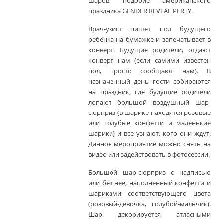
шаров, подобие американского
праздника GENDER REVEAL PERTY.
Врач-узист пишет пол будущего
ребёнка на бумажке и запечатывает в
конверт. Будущие родители, отдают
конверт нам (если самими известен
пол, просто сообщают нам). В
назначенный день гости собираются
на праздник, где будущие родители
лопают большой воздушный шар-
сюрприз (в шарике находятся розовые
или голубые конфетти и маленькие
шарики) и все узнают, кого они ждут.
Данное мероприятие можно снять на
видео или задействовать в фотосессии.
Большой шар-сюрприз с надписью
или без нее, наполненный конфетти и
шариками соответствующего цвета
(розовый-девочка, голубой-мальчик).
Шар декорируется атласными