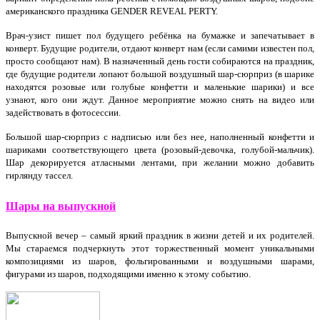
американского праздника GENDER REVEAL PERTY.
Врач-узист пишет пол будущего ребёнка на бумажке и запечатывает в
конверт. Будущие родители, отдают конверт нам (если самими известен пол,
просто сообщают нам). В назначенный день гости собираются на праздник,
где будущие родители лопают большой воздушный шар-сюрприз (в шарике
находятся розовые или голубые конфетти и маленькие шарики) и все
узнают, кого они ждут. Данное мероприятие можно снять на видео или
задействовать в фотосессии.
Большой шар-сюрприз с надписью или без нее, наполненный конфетти и
шариками соответствующего цвета (розовый-девочка, голубой-мальчик).
Шар декорируется атласными лентами, при желании можно добавить
гирлянду тассел.
Шары на выпускной
Выпускной вечер – самый яркий праздник в жизни детей и их родителей.
Мы стараемся подчеркнуть этот торжественный момент уникальными
композициями из шаров, фольгированными и воздушными шарами,
фигурами из шаров, подходящими именно к этому событию.