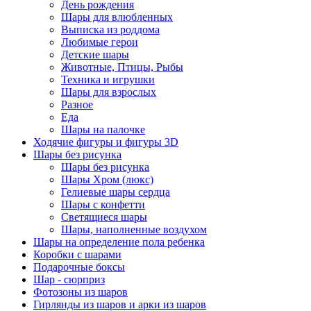
День рождения
Шары для влюбленных
Выписка из роддома
Любимые герои
Детские шары
Животные, Птицы, Рыбы
Техника и игрушки
Шары для взрослых
Разное
Еда
Шары на палочке
Ходячие фигуры и фигуры 3D
Шары без рисунка
Шары без рисунка
Шары Хром (люкс)
Гелиевые шары сердца
Шары с конфетти
Светящиеся шары
Шары, наполненные воздухом
Шары на определение пола ребенка
Коробки с шарами
Подарочные боксы
Шар - сюрприз
Фотозоны из шаров
Гирлянды из шаров и арки из шаров