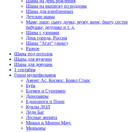
Шары на день рождения
Шары на выписку из роддома
Шары для влюбленных
Детские шары
Маме, папе, сыну, дочке, мужу, жене, брату, сестре
бабушке, дедушке и т. д.
Шары с узорами
День города, Россия
Шары "Агат" (люкс)
Разное
Шары под потолок
Шары для мужчин
Шары для девушек
1 сентября
Герои мультфильмов
Амонг Ас. Космос. Бравл Старс
Буба
Бэтмен и Супермен
Динозавры
Единороги и Пони
Куклы ЛОЛ
Леди Баг
Лесные зверята
Микки и Минни Маус
Миньоны